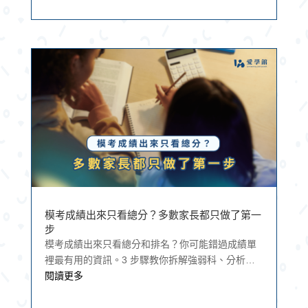
模考成績出來只看總分？多數家長都只做了第一
步
模考成績出來只看總分和排名？你可能錯過成績單
裡最有用的資訊。3 步驟教你拆解強弱科、分析錯
因，把成績單變成一份實際可執行的複習計畫。
閱讀更多