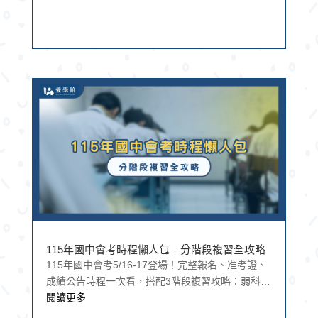
115年國中會考時程懶人包｜分階段複習全攻略
115年國中會考5/16-17登場！完整報名、准考證、
成績公告時程一次看，搭配3階段複習攻略：弱科檢
測→錯題分析→考前抓漏，助孩子穩步備戰、從容
閱讀更多
應考。