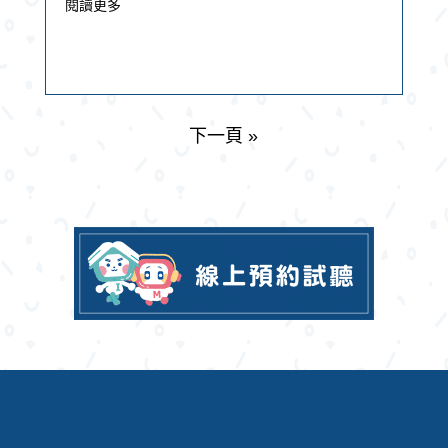
愛學館建興校邵侃館長根據多年教學經驗，整理出
閱讀更多
一套3步驟段考複習法：從考古題分析、強弱科檢測
到錯題拆解，幫助孩子掌握正確方法，建立學習信
心。