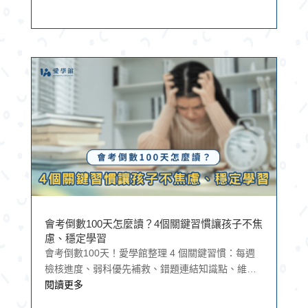
會考倒數100天怎麼讀？4個關鍵習慣讓孩子不焦
慮、穩定學習
會考倒數100天！愛學館整理 4 個關鍵習慣：每週
檢核進度、弱科優先補救、錯題連結知識點、維持
規律作息。附睡眠與記憶研究佐證＋家長陪考指
閱讀更多
南，幫孩子穩定進步、不再焦慮。