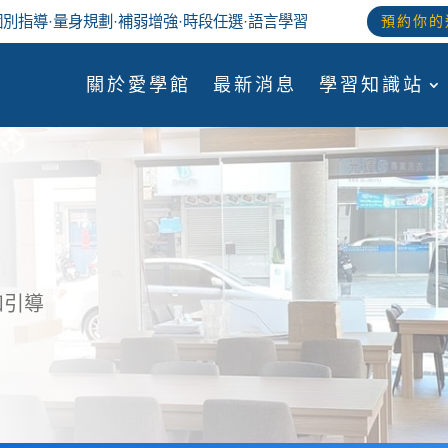
個別指導
·
量身規劃
·
補弱增強
·
時段任選
·語言學習
預約你的
關於愛學館
最新消息
學習知識站
和引導