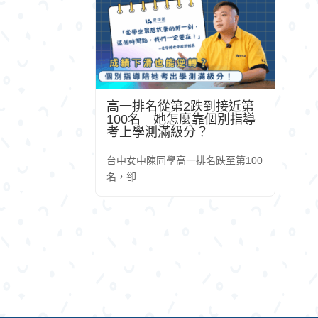
高一排名從第2跌到接近第
100名 她怎麼靠個別指導
考上學測滿級分？
台中女中陳同學高一排名跌至第100
名，卻...