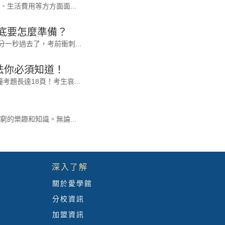
生活費用等方方面面...
底要怎麼準備？
一秒過去了，考前衝刺...
法你必須知道！
考題長達18頁！考生哀...
的樂趣和知識。無論...
深入了解
關於愛學館
分校資訊
加盟資訊