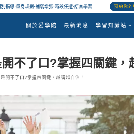
個別指導
·
量身規劃
·
補弱增強
·
時段任選
·語言學習
預約你的
關於愛學館
最新消息
學習知識站
是開不了口?掌握四關鍵，
就是開不了口?掌握四關鍵，越講越自信！