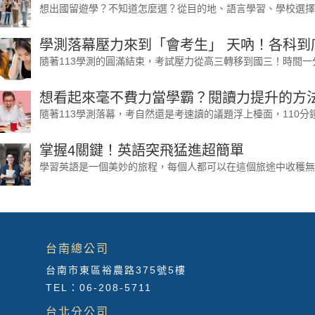
想出國留遊學？不知道怎麼選？從目的地、語言學習、學校選擇、
學測落幕壓力來到「會考生」 天吶！各科到
隨著113學測的圓滿結束，考試壓力從高三轉移到國三！時間一分
想看起來毫不費力當學霸？閱讀力提升的方
隨著113學測落幕，考自然還是考速讀的議題浮上檯面，110分鐘
掌握4關鍵！英語突飛猛進超簡單
學習英語是一個美妙的旅程，每個人都可以在這個旅途中收穫無窮
台南總公司
台南市東區裕農路375號5樓
TEL：06-208-5711
台北分公司