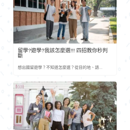
留學?遊學?我該怎麼選!!! 四招教你秒判
斷
想出國留遊學？不知道怎麼選？從目的地、語...